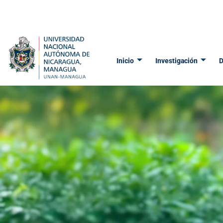
Ir
al
contenido
Inicio
Investigación
D