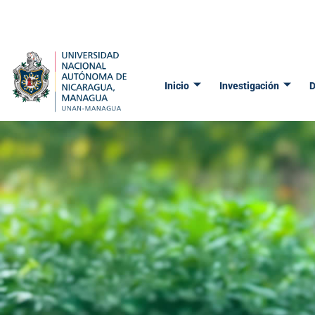
Ir
al
contenido
Inicio
Investigación
D